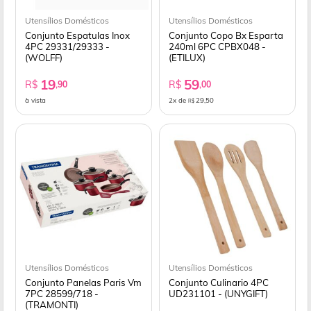
Utensílios Domésticos
Utensílios Domésticos
Conjunto Espatulas Inox
Conjunto Copo Bx Esparta
4PC 29331/29333 -
240ml 6PC CPBX048 -
(WOLFF)
(ETILUX)
19
59
R$
R$
,90
,00
à vista
2x de
29,50
R$
Utensílios Domésticos
Utensílios Domésticos
Conjunto Panelas Paris Vm
Conjunto Culinario 4PC
7PC 28599/718 -
UD231101 - (UNYGIFT)
(TRAMONTI)