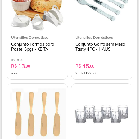
Utensílios Domésticos
Utensílios Domésticos
Conjunto Formas para
Conjunto Garfo sem Mesa
Pastel 5pçs - KEITA
Tasty 4PC - HAUS
18,90
R$
13
45
R$
R$
,90
,00
à vista
2x de
22,50
R$