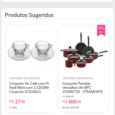
Produtos Sugeridos
30
%
OFF
Utensílios Domésticos
Utensílios Domésticos
Conjunto Xic Cafe com Pi
Conjunto Panelas
Radi 90ml com 2 220369
Versalhes Vm 8PC
Conjunto (COLISEU)
20399/720 - (TRAMONTI)
699,00
R$
27
489
R$
R$
,90
,00
à vista
6x de
81,50
R$