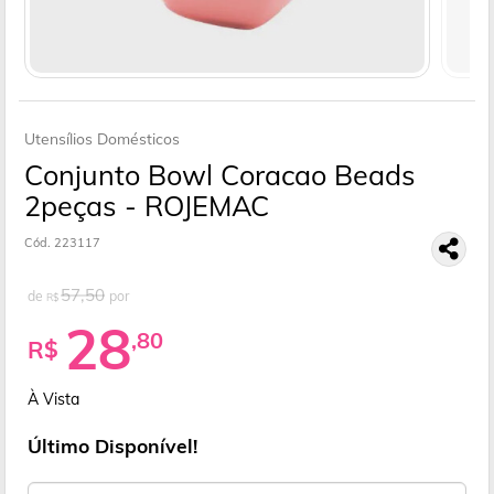
Utensílios Domésticos
Conjunto Bowl Coracao Beads
2peças - ROJEMAC
Cód. 223117
57,50
de
por
R$
28
,80
R$
À Vista
Último Disponível!