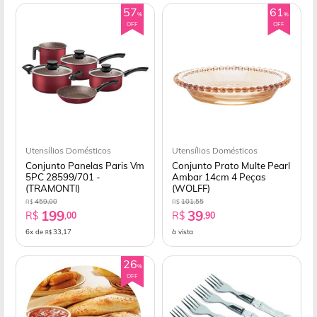
57
61
%
%
OFF
OFF
Utensílios Domésticos
Utensílios Domésticos
Conjunto Panelas Paris Vm
Conjunto Prato Multe Pearl
5PC 28599/701 -
Ambar 14cm 4 Peças
(TRAMONTI)
(WOLFF)
459,00
101,55
R$
R$
199
39
R$
R$
,00
,90
6x de
33,17
à vista
R$
26
%
OFF