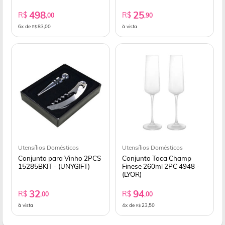
498
25
R$
R$
,00
,90
6x de
83,00
à vista
R$
Utensílios Domésticos
Utensílios Domésticos
Conjunto para Vinho 2PCS
Conjunto Taca Champ
15285BKIT - (UNYGIFT)
Finese 260ml 2PC 4948 -
(LYOR)
32
94
R$
R$
,00
,00
à vista
4x de
23,50
R$