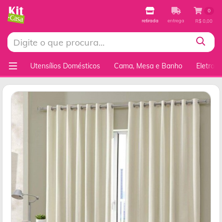
0
retirada
entrega
R$ 0,00
Utensílios Domésticos
Cama, Mesa e Banho
Eletrod