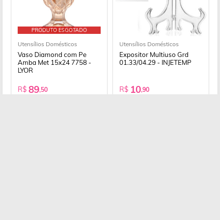
PRODUTO ESGOTADO
Utensílios Domésticos
Utensílios Domésticos
Vaso Diamond com Pe
Expositor Multiuso Grd
Amba Met 15x24 7758 -
01.33/04.29 - INJETEMP
LYOR
89
10
R$
R$
,50
,90
4x de
22,38
à vista
R$
Conheça nossos departamentos
Utensílios Domésticos
Cama, Mesa e Banho