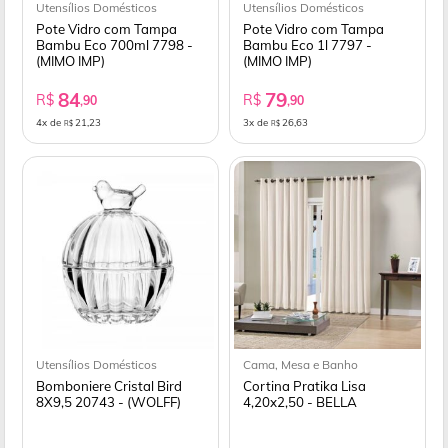
Utensílios Domésticos
Utensílios Domésticos
Pote Vidro com Tampa
Pote Vidro com Tampa
Bambu Eco 700ml 7798 -
Bambu Eco 1l 7797 -
(MIMO IMP)
(MIMO IMP)
84
79
R$
R$
,90
,90
4x de
21,23
3x de
26,63
R$
R$
Utensílios Domésticos
Cama, Mesa e Banho
Bomboniere Cristal Bird
Cortina Pratika Lisa
8X9,5 20743 - (WOLFF)
4,20x2,50 - BELLA