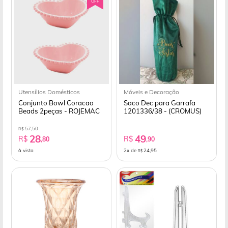
OFF
Utensílios Domésticos
Móveis e Decoração
Conjunto Bowl Coracao
Saco Dec para Garrafa
Beads 2peças - ROJEMAC
1201336/38 - (CROMUS)
57,50
R$
28
49
R$
R$
,80
,90
à vista
2x de
24,95
R$