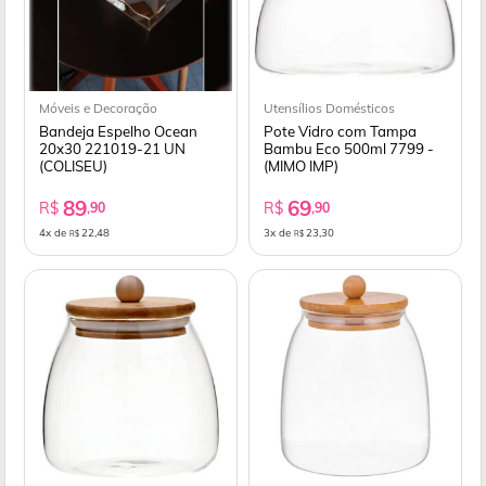
Móveis e Decoração
Utensílios Domésticos
Bandeja Espelho Ocean
Pote Vidro com Tampa
20x30 221019-21 UN
Bambu Eco 500ml 7799 -
(COLISEU)
(MIMO IMP)
89
69
R$
R$
,90
,90
4x de
22,48
3x de
23,30
R$
R$