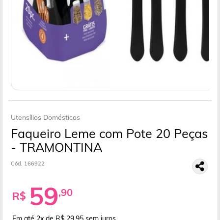
Utensílios Domésticos
Faqueiro Leme com Pote 20 Peças
- TRAMONTINA
Cód. 166922
59
,90
R$
Em até 2x de R$ 29,95
sem juros.