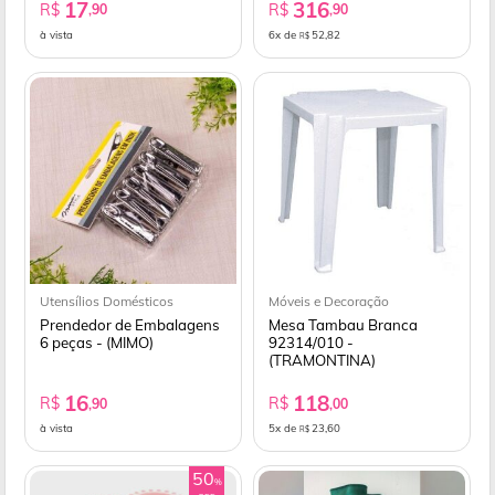
17
316
R$
R$
,90
,90
à vista
6x de
52,82
R$
Utensílios Domésticos
Móveis e Decoração
Prendedor de Embalagens
Mesa Tambau Branca
6 peças - (MIMO)
92314/010 -
(TRAMONTINA)
16
118
R$
R$
,90
,00
à vista
5x de
23,60
R$
50
%