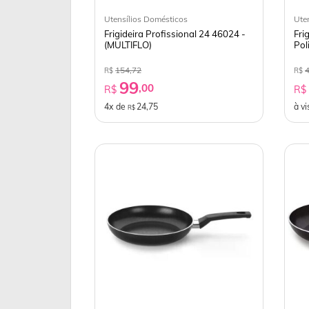
Utensílios Domésticos
Ute
Frigideira Profissional 24 46024 -
Fri
(MULTIFLO)
Pol
154,72
R$
R$
99
,00
R$
R
4x de
24,75
à vi
R$