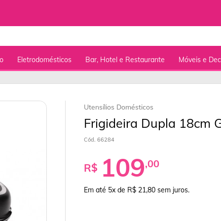
o
Eletrodomésticos
Bar, Hotel e Restaurante
Móveis e De
Utensílios Domésticos
Frigideira Dupla 18cm G
Cód. 66284
109
,00
R$
Em até 5x de R$ 21,80
sem juros.