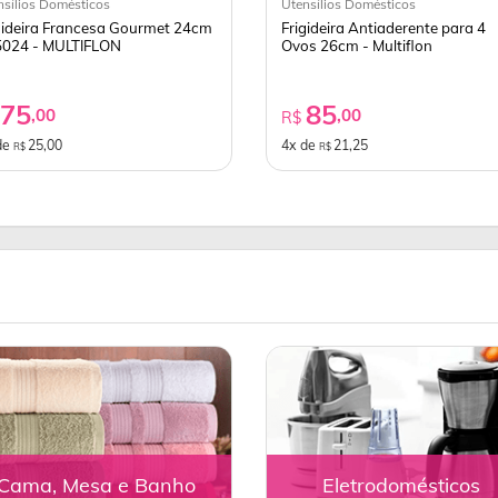
nsílios Domésticos
Utensílios Domésticos
gideira Francesa Gourmet 24cm
Frigideira Antiaderente para 4
024 - MULTIFLON
Ovos 26cm - Multiflon
75
85
,00
,00
$
R$
de
25,00
4x de
21,25
R$
R$
Cama, Mesa e Banho
Eletrodomésticos