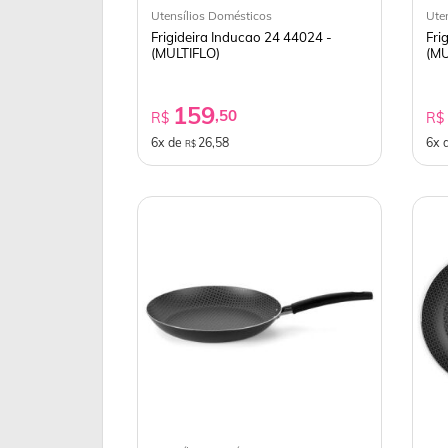
Utensílios Domésticos
Ute
Frigideira Inducao 24 44024 -
Fri
(MULTIFLO)
(MU
159
,50
R$
R
6x de
26,58
6x 
R$