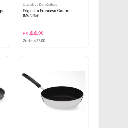
Utensílios Domésticos
mpa
Frigideira Francesa Gourmet
(Multiflon)
44
,00
R$
2x de
22,00
R$