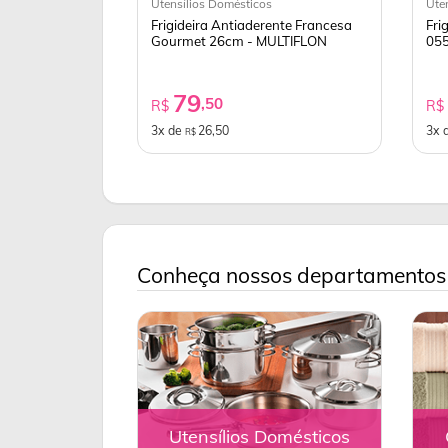
Utensílios Domésticos
Ute
Frigideira Antiaderente Francesa
Fri
Gourmet 26cm - MULTIFLON
055
79
,50
R$
R
3x de
26,50
3x 
R$
Conheça nossos departamentos
Utensílios Domésticos