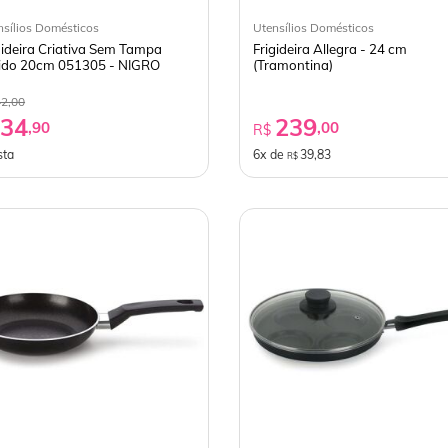
nsílios Domésticos
Utensílios Domésticos
gideira Criativa Sem Tampa
Frigideira Allegra - 24 cm
ido 20cm 051305 - NIGRO
(Tramontina)
42,00
34
239
,90
,00
$
R$
sta
6x de
39,83
R$