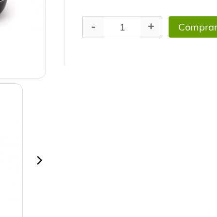
Compra
-
+