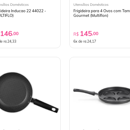
nsílios Domésticos
Utensílios Domésticos
gideira Inducao 22 44022 -
Frigideira para 4 Ovos com Ta
LTIFLO)
Gourmet (Multiflon)
146
145
,00
,00
$
R$
de
24,33
6x de
24,17
R$
R$