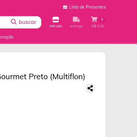
Lista de Presentes
0
buscar
retirada
entrega
R$ 0,00
coração
ourmet Preto (Multiflon)