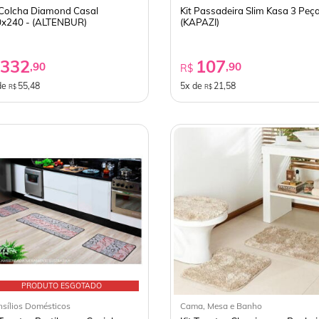
 Colcha Diamond Casal
Kit Passadeira Slim Kasa 3 Peça
x240 - (ALTENBUR)
(KAPAZI)
332
107
,90
,90
$
R$
de
55,48
5x de
21,58
R$
R$
PRODUTO ESGOTADO
nsílios Domésticos
Cama, Mesa e Banho