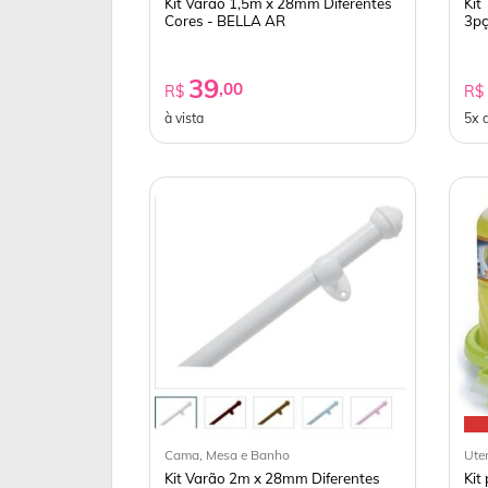
Kit Varão 1,5m x 28mm Diferentes
Kit
Cores - BELLA AR
3pç
39
,00
R$
R
à vista
5x 
Cama, Mesa e Banho
Ute
Kit Varão 2m x 28mm Diferentes
Kit