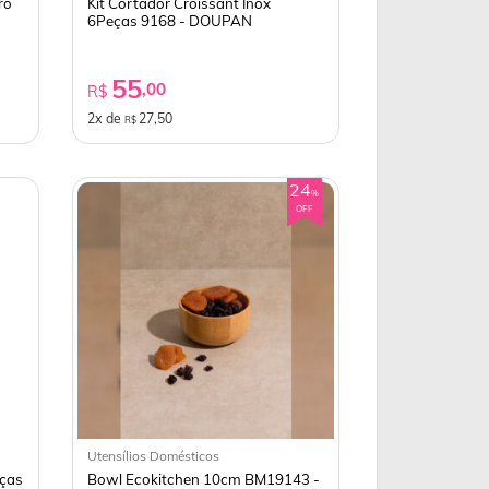
ro
Kit Cortador Croissant Inox
6Peças 9168 - DOUPAN
55
,00
R$
2x de
27,50
R$
24
%
OFF
Utensílios Domésticos
eças
Bowl Ecokitchen 10cm BM19143 -