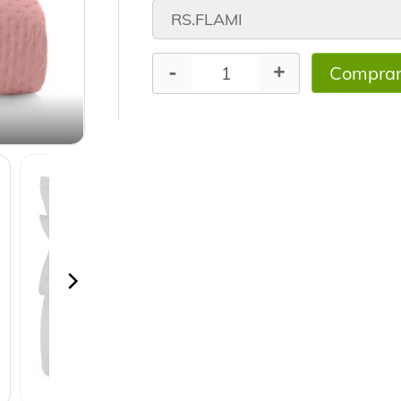
Compra
-
+
CZ.NEVOA