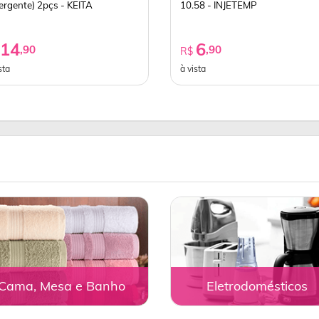
ergente) 2pçs - KEITA
10.58 - INJETEMP
14
6
,90
,90
$
R$
sta
à vista
Cama, Mesa e Banho
Eletrodomésticos