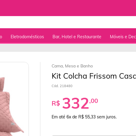
o
Eletrodomésticos
Bar, Hotel e Restaurante
Móveis e De
Cama, Mesa e Banho
Kit Colcha Frissom Ca
Cód. 218480
332
,00
R$
Em até 6x de R$ 55,33
sem juros.