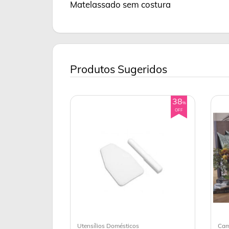
Matelassado sem costura
Produtos Sugeridos
38
%
OFF
Utensílios Domésticos
Cam