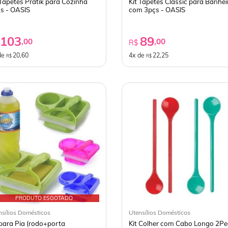
 Tapetes Pratik para Cozinha
Kit Tapetes Classic para Banhei
s - OASIS
com 3pçs - OASIS
103
89
,00
,00
$
R$
de
20,60
4x de
22,25
R$
R$
PRODUTO ESGOTADO
nsílios Domésticos
Utensílios Domésticos
 para Pia (rodo+porta
Kit Colher com Cabo Longo 2P