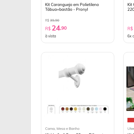
Kit Caranguejo em Polietileno
Kit
Tábua+bastão - Pronyl
220
39,90
R$
24
,90
R$
R
à vista
6x 
Cama, Mesa e Banho
Ute