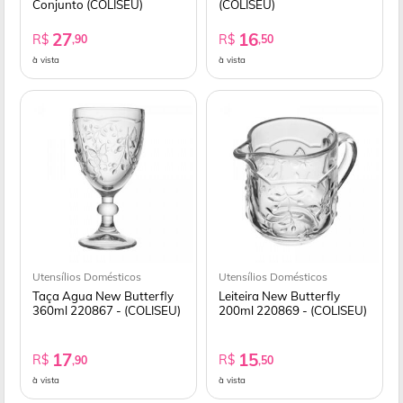
Conjunto (COLISEU)
(COLISEU)
27
16
R$
R$
,90
,50
à vista
à vista
Utensílios Domésticos
Utensílios Domésticos
Taça Agua New Butterfly
Leiteira New Butterfly
360ml 220867 - (COLISEU)
200ml 220869 - (COLISEU)
17
15
R$
R$
,90
,50
à vista
à vista