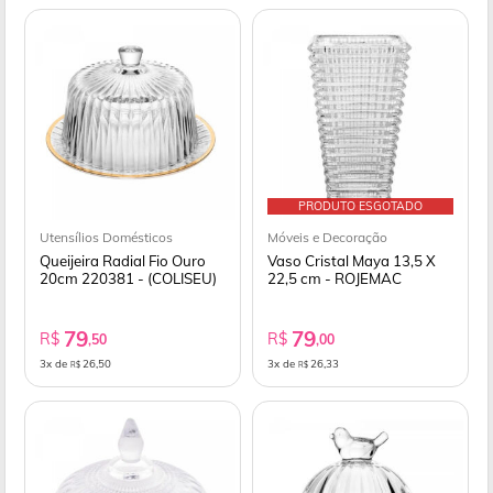
PRODUTO ESGOTADO
Utensílios Domésticos
Móveis e Decoração
Queijeira Radial Fio Ouro
Vaso Cristal Maya 13,5 X
20cm 220381 - (COLISEU)
22,5 cm - ROJEMAC
79
79
R$
R$
,50
,00
3x de
26,50
3x de
26,33
R$
R$