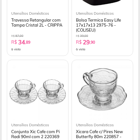
Utensílios Domésticos
Utensílios Domésticos
Travessa Retangular com
Bolsa Termica Easy Life
Tampa Cristal 2L - CRIPPA
17x17x13 2975-76 -
(COLISEU)
87,00
39,00
R$
R$
34
29
R$
R$
,89
,90
à vista
à vista
Utensílios Domésticos
Utensílios Domésticos
Conjunto Xic Cafe com Pi
Xicara Cafe c/ Pires New
Radi 90ml com 2 220369
Butterfly 80m 220857 -