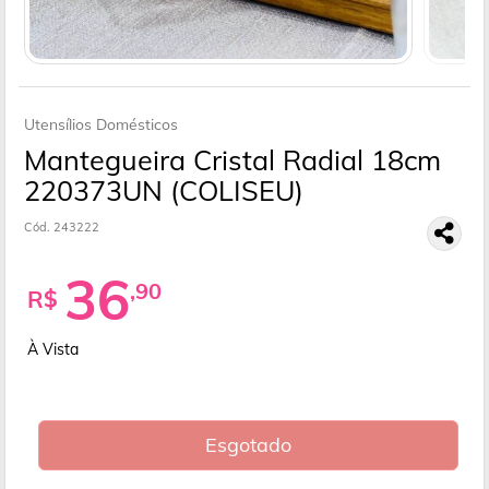
Utensílios Domésticos
Mantegueira Cristal Radial 18cm
220373UN (COLISEU)
Cód. 243222
36
,90
R$
À Vista
Esgotado