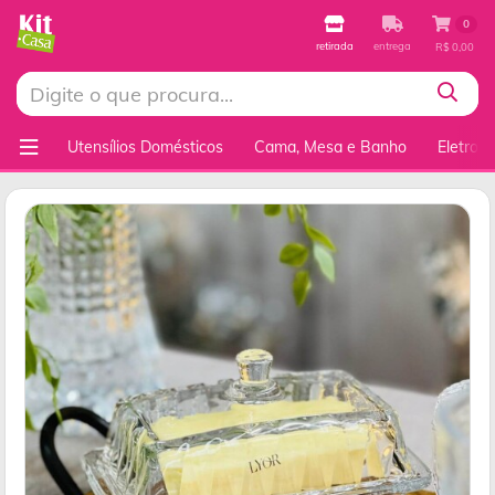
0
retirada
entrega
R$ 0,00
Utensílios Domésticos
Cama, Mesa e Banho
Eletrod