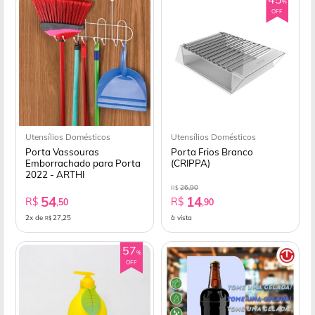
%
OFF
Utensílios Domésticos
Utensílios Domésticos
Porta Vassouras
Porta Frios Branco
Emborrachado para Porta
(CRIPPA)
2022 - ARTHI
26,90
R$
54
14
R$
R$
,50
,90
2x de
27,25
à vista
R$
57
%
OFF