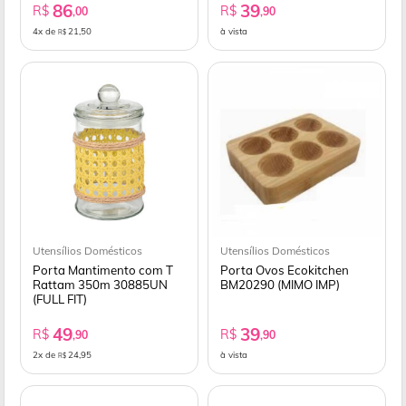
86
39
R$
R$
,00
,90
4x de
21,50
à vista
R$
Utensílios Domésticos
Utensílios Domésticos
Porta Mantimento com T
Porta Ovos Ecokitchen
Rattam 350m 30885UN
BM20290 (MIMO IMP)
(FULL FIT)
49
39
R$
R$
,90
,90
2x de
24,95
à vista
R$