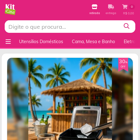
0
retirada
entrega
R$ 0,00
Utensílios Domésticos
Cama, Mesa e Banho
Eletrod
30
%
OFF