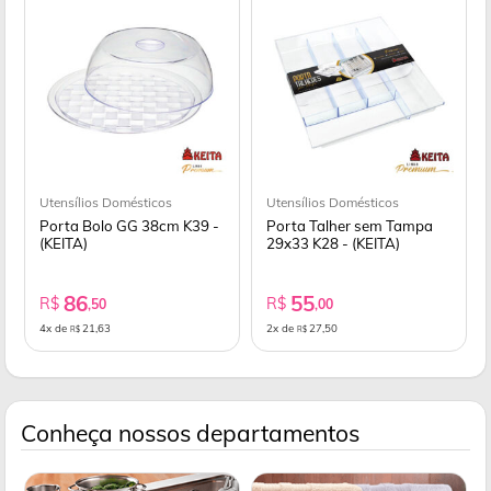
Utensílios Domésticos
Utensílios Domésticos
Porta Bolo GG 38cm K39 -
Porta Talher sem Tampa
(KEITA)
29x33 K28 - (KEITA)
86
55
R$
R$
,50
,00
4x de
21,63
2x de
27,50
R$
R$
Conheça nossos departamentos