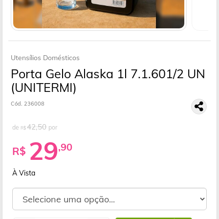
Utensílios Domésticos
Porta Gelo Alaska 1l 7.1.601/2 UN
(UNITERMI)
Cód. 236008
42,50
de
por
R$
29
,90
R$
À Vista