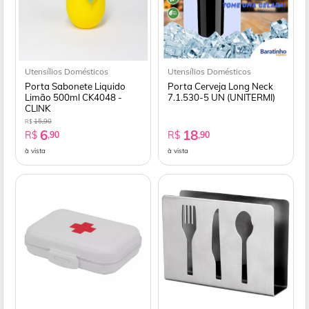
Utensílios Domésticos
Utensílios Domésticos
Porta Sabonete Liquido
Porta Cerveja Long Neck
Limão 500ml CK4048 -
7.1.530-5 UN (UNITERMI)
CLINK
15,90
R$
6
18
R$
R$
,90
,90
à vista
à vista