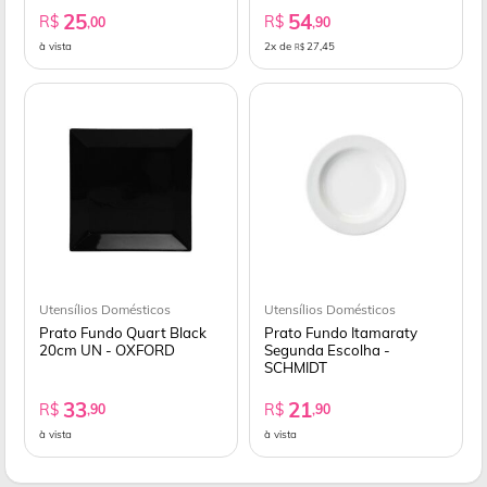
25
54
R$
R$
,00
,90
à vista
2x de
27,45
R$
Utensílios Domésticos
Utensílios Domésticos
Prato Fundo Quart Black
Prato Fundo Itamaraty
20cm UN - OXFORD
Segunda Escolha -
SCHMIDT
33
21
R$
R$
,90
,90
à vista
à vista