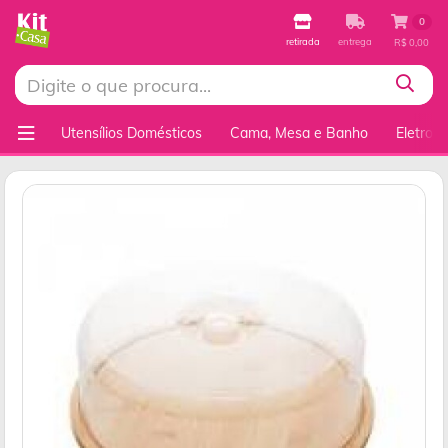
0
retirada
entrega
R$ 0,00
Utensílios Domésticos
Cama, Mesa e Banho
Eletrod