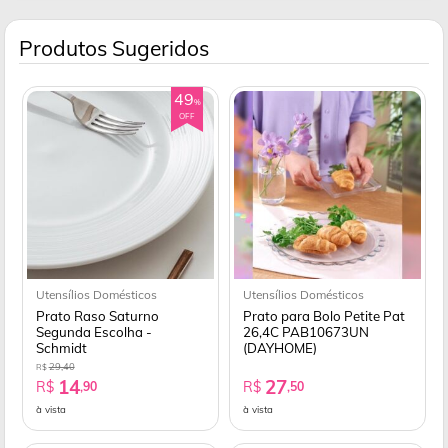
Produtos Sugeridos
49
%
OFF
Utensílios Domésticos
Utensílios Domésticos
Prato Raso Saturno
Prato para Bolo Petite Pat
Segunda Escolha -
26,4C PAB10673UN
Schmidt
(DAYHOME)
29,40
R$
14
27
R$
R$
,90
,50
à vista
à vista