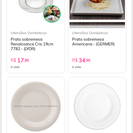
Utensílios Domésticos
Utensílios Domésticos
Prato sobremesa
Prato sobremesa
Renaissance Cris 19cm
Americana - (GERMER)
7782 - (LYOR)
17
34
R$
R$
,90
,90
à vista
à vista