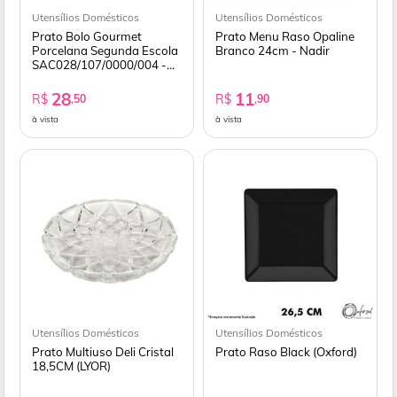
Utensílios Domésticos
Utensílios Domésticos
Prato Bolo Gourmet
Prato Menu Raso Opaline
Porcelana Segunda Escola
Branco 24cm - Nadir
SAC028/107/0000/004 -
SCHMIDT
28
11
R$
R$
,50
,90
à vista
à vista
Utensílios Domésticos
Utensílios Domésticos
Prato Multiuso Deli Cristal
Prato Raso Black (Oxford)
18,5CM (LYOR)