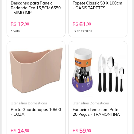
Descanso para Panela
Tapete Classic 50 X 100cm
Redondo Eco 15,5CM 6550
- OASIS TAPETES
- MIMO IMP
12
61
R$
R$
,90
,90
à vista
3x de
20,63
R$
Utensílios Domésticos
Utensílios Domésticos
Porta Guardanapos 10500
Faqueiro Leme com Pote
- COZA
20 Peças - TRAMONTINA
14
59
R$
R$
,50
,90