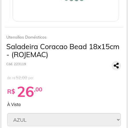
Utensílios Domésticos
Saladeira Coracao Bead 18x15cm
- (ROJEMAC)
Cód. 223119
52,00
de
por
R$
26
,00
R$
À Vista