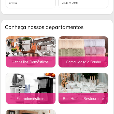
à vista
2x de
29,95
R$
Conheça nossos departamentos
Utensílios Domésticos
Cama, Mesa e Banho
Eletrodomésticos
Bar, Hotel e Restaurante