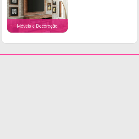
Móveis e Decoração
© 2026, JOSÉ ALVES NETO & CIA LTDA.
Todos os direitos reservados.
CNPJ: 06.846.349/0001-25
IE: 19.401.865-2
powered by