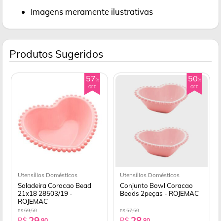
Imagens meramente ilustrativas
Produtos Sugeridos
57
50
%
%
OFF
OFF
Utensílios Domésticos
Utensílios Domésticos
Saladeira Coracao Bead
Conjunto Bowl Coracao
21x18 28503/19 -
Beads 2peças - ROJEMAC
ROJEMAC
69,50
57,50
R$
R$
29
28
R$
R$
,90
,80