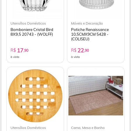
Utensílios Domésticos
Móveis e Decoração
Bomboniere Cristal Bird
Potiche Renaissance
8X9,5 20743 - (WOLFF)
10,5CMX9CM 5428 -
(COLISEU)
17
22
R$
R$
,90
,90
à vista
à vista
Utensílios Domésticos
Cama, Mesa e Banho