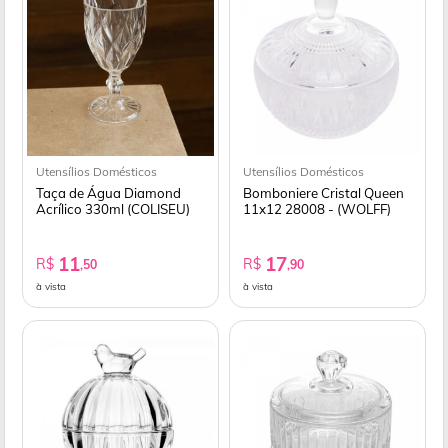
Utensílios Domésticos
Utensílios Domésticos
Taça de Água Diamond
Bomboniere Cristal Queen
Acrílico 330ml (COLISEU)
11x12 28008 - (WOLFF)
11
17
R$
R$
,50
,90
à vista
à vista