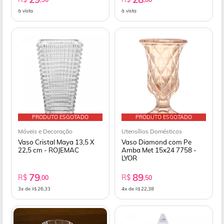
à vista
à vista
PRODUTO ESGOTADO
PRODUTO ESGOTADO
Móveis e Decoração
Utensílios Domésticos
Vaso Cristal Maya 13,5 X
Vaso Diamond com Pe
22,5 cm - ROJEMAC
Amba Met 15x24 7758 -
LYOR
79
89
R$
R$
,00
,50
3x de
26,33
4x de
22,38
R$
R$