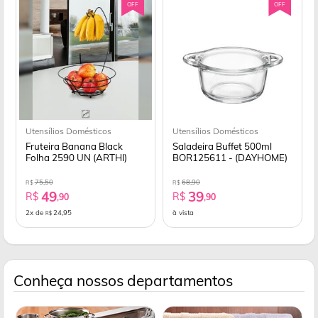
OFF
OFF
Utensílios Domésticos
Utensílios Domésticos
Fruteira Banana Black
Saladeira Buffet 500ml
Folha 2590 UN (ARTHI)
BOR125611 - (DAYHOME)
75,50
68,90
R$
R$
49
39
R$
R$
,90
,90
2x de
24,95
à vista
R$
Conheça nossos departamentos