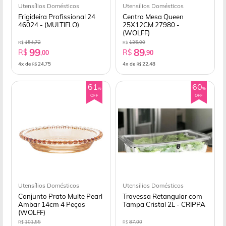
Utensílios Domésticos
Utensílios Domésticos
Frigideira Profissional 24
Centro Mesa Queen
46024 - (MULTIFLO)
25X12CM 27980 -
(WOLFF)
154,72
135,00
R$
R$
99
89
R$
R$
,00
,90
4x de
24,75
4x de
22,48
R$
R$
61
60
%
%
OFF
OFF
Utensílios Domésticos
Utensílios Domésticos
Conjunto Prato Multe Pearl
Travessa Retangular com
Ambar 14cm 4 Peças
Tampa Cristal 2L - CRIPPA
(WOLFF)
101,55
87,00
R$
R$