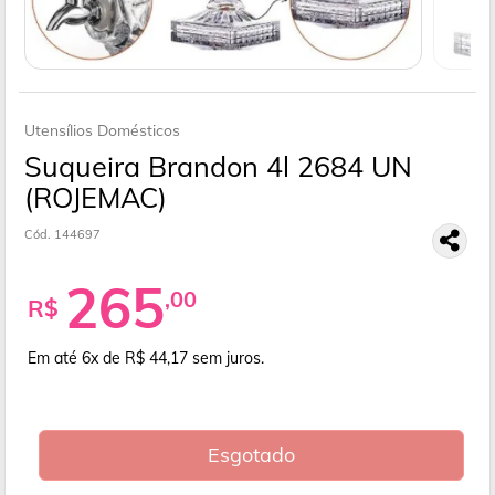
Utensílios Domésticos
Suqueira Brandon 4l 2684 UN
(ROJEMAC)
Cód. 144697
265
,00
R$
Em até 6x de R$ 44,17
sem juros.
Esgotado