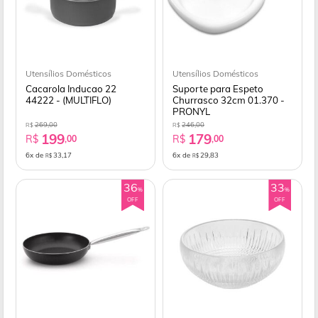
Utensílios Domésticos
Utensílios Domésticos
Cacarola Inducao 22
Suporte para Espeto
44222 - (MULTIFLO)
Churrasco 32cm 01.370 -
PRONYL
269,00
246,00
R$
R$
199
179
R$
R$
,00
,00
6x de
33,17
6x de
29,83
R$
R$
36
33
%
%
OFF
OFF