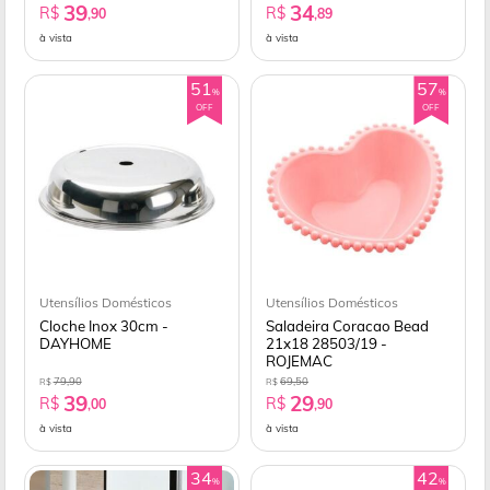
39
34
R$
R$
,90
,89
à vista
à vista
51
57
%
%
OFF
OFF
Utensílios Domésticos
Utensílios Domésticos
Cloche Inox 30cm -
Saladeira Coracao Bead
DAYHOME
21x18 28503/19 -
ROJEMAC
79,90
69,50
R$
R$
39
29
R$
R$
,00
,90
à vista
à vista
34
42
%
%