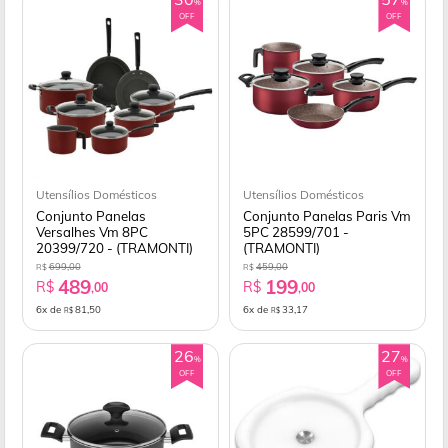
%
%
OFF
OFF
Utensílios Domésticos
Utensílios Domésticos
Conjunto Panelas
Conjunto Panelas Paris Vm
Versalhes Vm 8PC
5PC 28599/701 -
20399/720 - (TRAMONTI)
(TRAMONTI)
699,00
459,00
R$
R$
489
199
R$
R$
,00
,00
6x de
81,50
6x de
33,17
R$
R$
26
27
%
%
OFF
OFF