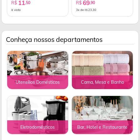
11
69
R$
R$
,50
,90
à vista
3x de
23,30
R$
Conheça nossos departamentos
Utensílios Domésticos
Cama, Mesa e Banho
Eletrodomésticos
Bar, Hotel e Restaurante