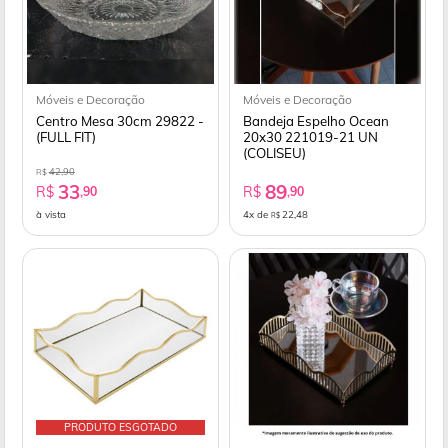
Móveis e Decoração
Móveis e Decoração
Centro Mesa 30cm 29822 -
Bandeja Espelho Ocean
(FULL FIT)
20x30 221019-21 UN
(COLISEU)
42,90
R$
33
89
R$
R$
,90
,90
à vista
4x de
22,48
R$
PRODUTO ESGOTADO