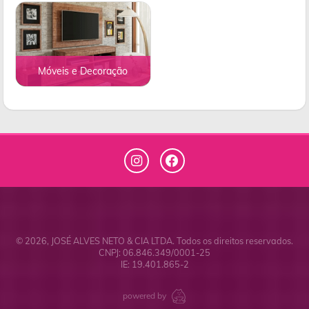
Móveis e Decoração
© 2026, JOSÉ ALVES NETO & CIA LTDA.
Todos os direitos reservados.
CNPJ: 06.846.349/0001-25
IE: 19.401.865-2
powered by