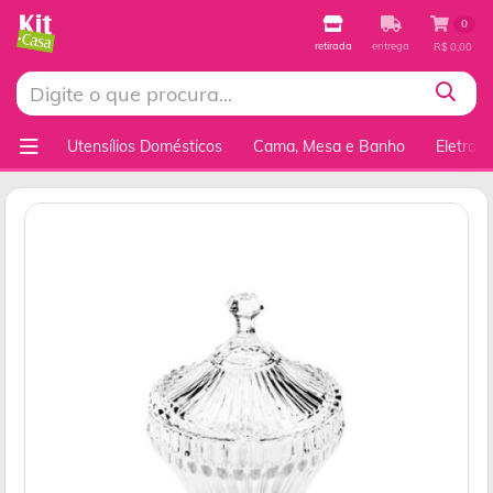
0
retirada
entrega
R$ 0,00
Utensílios Domésticos
Cama, Mesa e Banho
Eletrod