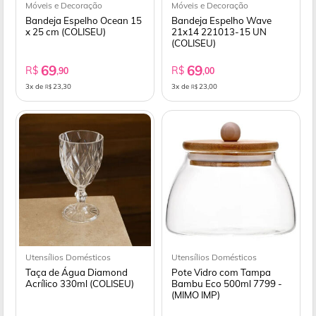
Móveis e Decoração
Móveis e Decoração
Bandeja Espelho Ocean 15
Bandeja Espelho Wave
x 25 cm (COLISEU)
21x14 221013-15 UN
(COLISEU)
69
69
R$
R$
,90
,00
3x de
23,30
3x de
23,00
R$
R$
Utensílios Domésticos
Utensílios Domésticos
Taça de Água Diamond
Pote Vidro com Tampa
Acrílico 330ml (COLISEU)
Bambu Eco 500ml 7799 -
(MIMO IMP)