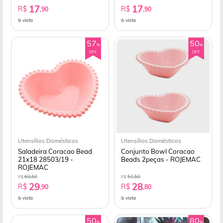
17
17
R$
R$
,90
,90
à vista
à vista
57
50
%
%
OFF
OFF
Utensílios Domésticos
Utensílios Domésticos
Saladeira Coracao Bead
Conjunto Bowl Coracao
21x18 28503/19 -
Beads 2peças - ROJEMAC
ROJEMAC
69,50
57,50
R$
R$
29
28
R$
R$
,90
,80
à vista
à vista
50
80
%
%