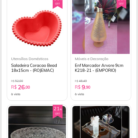
OFF
OFF
Utensílios Domésticos
Móveis e Decoração
Saladeira Coracao Bead
Enf Marcador Arvore 9cm
18x15cm - (ROJEMAC)
K218-21 - (EMPORIO)
52,00
48,49
R$
R$
26
9
R$
R$
,00
,90
à vista
à vista
21
%
OFF